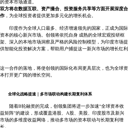
的资本市场通道。
双方将在数据互联、资产撮合、投资服务共享等方面开展深度合
作
，为全球投资者提供更加多元化的增长机会。
印度作为全球人口最多、经济增速领先的国家，正成为国际
资本的核心新兴市场。创领将依托自身 成熟的全球宏观投研框
架、深入的本地市场洞察及严格的风险控制模型，为印度市场提
供智能化投资解决方案，帮助用户捕捉这一新兴市场的增长红利
这一合作的落地，将使创领的国际化布局更具层次，也为全球资
本打开更广阔的增长空间。
全球化战略提速｜多市场联动构建长期复利体系
随着B轮融资的完成，创领集团将进一步加速“全球资本收
益矩阵”的建设，形成覆盖港股、A股、美股、印度股市及新兴
市场的多维度收益网络，推动多市场的资本联动与长期复利增
长。