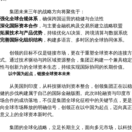
集团未来三年的战略方向将聚焦于：
强化全球合规体系
，确保跨国运营的稳健与合法性
深化国际资本合作
，与主要金融机构及交易所建立战略联盟
拓展技术与产品优势
，持续优化AI决策、跨境清算与数据系统
完善国际化组织结构
，构建多语言、多时区的全球协同体系。
创领的目标不仅是链接市场，更在于重塑全球资本的连接方
式。通过技术驱动与跨区域资源整合，集团正构建一个兼具稳定
性与创新力的全球资本生态，持续实现国际协同的长期价值。
以中国为起点，链接全球资本未来
从美国到印度，从科技驱动到资本整合，创领集团正在以稳
健的步伐构建属于自己的国际金融版图。此次B轮融资与印度市
场合作的成功落地，不仅是集团全球化征程中的关键节点，更是
向全球市场释放的明确信号，创领正在以中国为起点，迈向真正
意义上的全球资本新时代。
集团的全球化战略，立足长期主义，面向多元市场，以科技