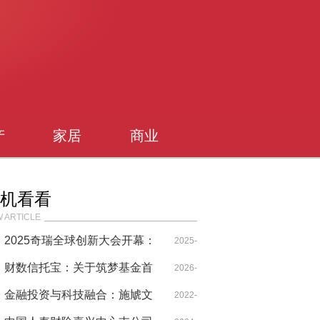
产
家居
商业
机看看
 ARTICLE
2025奇瑞全球创新大会开幕：
2025-
见证奇瑞转型全球化高科技生
财数信托宝：关于筑梦基金首
10-18
2026-
态集团
批“下款资格”及测试资金安排
金融投资与科技融合：施虓文
05-10
2022-