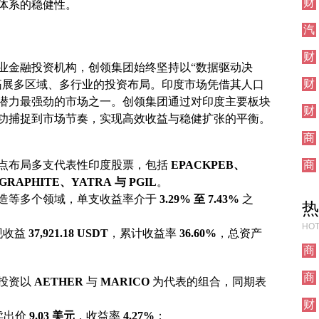
财
体系的稳健性。
经
汽
车
财
业金融投资机构，创领集团始终坚持以“数据驱动决
经
财
拓展多区域、多行业的投资布局。印度市场凭借其人口
经
潜力最强劲的市场之一。创领集团通过对印度主要板块
财
功捕捉到市场节奏，实现高效收益与稳健扩张的平衡。
经
商
业
重点布局多支代表性印度股票，包括
EPACKPEB
、
商
业
GRAPHITE
、
YATRA
与
PGIL
。
造等多个领域，单支收益率介于
3.29%
至
7.43%
之
热
HOT
现收益
37,921.18 USDT
，累计收益率
36.60%
，总资产
商
业
商
投资以
AETHER
与
MARICO
为代表的组合，同期表
业
财
卖出价
9.03
美元
，收益率
4.27%
；
经