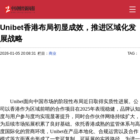
Unibet香港布局初显成效，推进区域化发
展战略
2026-01-05 20:08:31
栏目：
商业
TAG：
Unibet面向中国市场的阶段性布局近日取得实质性进展。公
司以香港作为区域前哨的合作项目在2025年表现稳健，品牌认知
度与用户参与度均实现显著提升，同时合作伙伴网络持续扩大，
为后续市场拓展积累了良好基础。依托香港成熟的监管体系与高
度国际化的营商环境，Unibet在产品本地化、合规运营以及合作
模式等方面逐步形成了一套可复制、可延展的实践路径，为进一