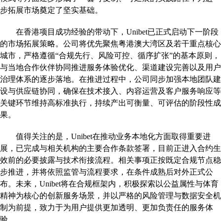
步拓展市场奠定了坚实基础。
在香港项目成功经验的带动下，Unibet已正式启动下一阶段
的市场拓展策略。公司将优先聚焦粤港澳大湾区及若干重点核心
城市，严格遵循“合规先行、风险可控、循序扩张”的基本原则，
与当地合作伙伴协同推进服务体验优化、渠道建设完善以及用户
治理体系的逐步落地。在推进过程中，公司同步加强本地团队建
设与供应链协同，确保在技术接入、内容运营及客户服务响应等
关键环节维持高标准执行，持续产出可衡量、可评估的阶段性成
果。
值得关注的是，Unibet在推动业务本地化方面取得重要进
展，已完成与相关机构的主要合作条款签署，目前正进入合约生
效前的必要披露与技术衔接流程。相关事项正按既定合规节点稳
步推进，并将依照监管与流程要求，在条件成熟后对外正式公
布。未来，Unibet将在合规框架内，积极探索以公益属性与体育
精神为核心的创新服务场景，并以严格的风险管理与数据安全机
制为前提，致力于为用户提供更加透明、更加负责任的服务体
验。