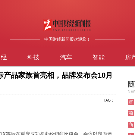
中国财经新闻报欢迎您！
财经
科技
汽车
智能
房
际产品家族首亮相，品牌发布会10月
随
NEW
TAG：
财
经
商
业
商
业
COOX零际在重庆成功举办经销商座谈会，会议以定向邀