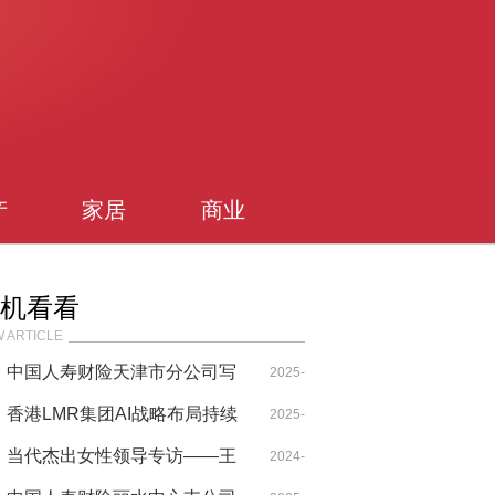
产
家居
商业
机看看
 ARTICLE
中国人寿财险天津市分公司写
2025-
好航运金融特色文章 为港产城
香港LMR集团AI战略布局持续
03-28
2025-
融合发展护航
发展
当代杰出女性领导专访——王
2024-
11-11