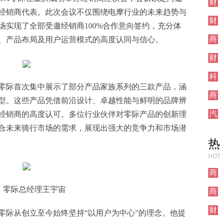
财
经
经销商代表。此次会议不仅围绕电摩行业的未来趋势与
财
场实现了全部受邀经销商100%合作意向签约，充分体
经
商
、产品布局及用户运营模式的高度认同与信心。
业
财
经
科
技
零际首次集中展示了部分产品家族系列的三款产品，涵
商
型。这些产品凭借前沿设计、卓越性能与鲜明的品牌辨
业
汽
经销商的高度认可。多位行业伙伴对零际产品的创新理
车
合未来骑行市场的需求，展现出强大的竞争力和市场潜
热
HOT
商
业
零际总经理王宇宙
商
业
财
零际从创立至今始终坚持“以用户为中心”的理念。他提
经