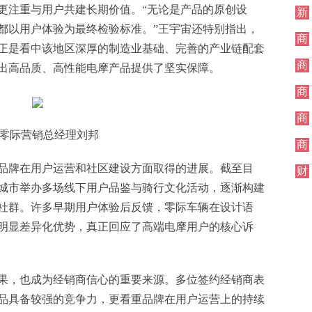
更注重与用户共建长期价值。“无论是产品的原创设
新
闻
都以用户体验为最终检验标准。”王宇宙还特别指出，
商
正是看中该地区深厚的制造业基础、完善的产业链配套
业
商
出高品质、高性能电摩产品提供了坚实保障。
业
商
业
商
业
零际营销总经理刘邦
商
业
品牌在用户运营和社区建设方面取得的进展。截至目
财
经
城市举办多场线下用户品鉴与骑行文化活动，逐渐构建
社群。许多早期用户体验后反馈，零际车辆在设计语
明显差异化优势，真正回应了高端电摩用户的核心诉
果，也成为经销商信心的重要来源。多位签约经销商表
品具备较强的竞争力，更看重品牌在用户运营上的持续