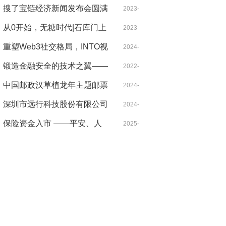
开展2023年“金融消费者权益
搜了宝链经济新闻发布会圆满
09-28
2023-
保护教育宣传月”活动
落幕，用学术的力量推动实现
从0开始，无糖时代|石库门上
12-29
2023-
共同富裕
海么糖惊艳亮相！ 为时代而
重塑Web3社交格局，INTO视
12-29
2024-
创，因健康而生
角下的多链新图景
锻造金融安全的技术之翼——
04-08
2022-
访反洗钱专家杨济铭
中国邮政汉草植龙年主题邮票
08-15
2024-
发行仪式暨四周年在鸟巢成功
深圳市远行科技股份有限公司
01-29
2024-
举办
受邀出席2023(第八届)中国制
保险资金入市 ——平安、人
01-10
2025-
造强国论坛
寿、人保、太保、新华、安我
11-10
保险凸显耐心资本优势