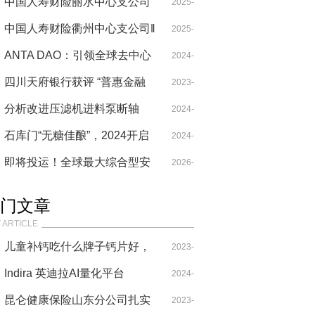
蓉
中国人寿财险丽水中心支公司
06-05
2025-
开展“智汇国寿 一生守护”616
中国人寿财险衢州中心支公司‖
06-28
2025-
客户节活动
筑牢防溺水安全防线：百套高
ANTA DAO：引领全球去中心
09-17
2024-
标准“四个一”物资捐赠
化金融的创新浪潮
四川天府银行获评 “普惠金融
09-26
2023-
服务创新优秀案例”
分析改进压滤机进料泵断轴
10-19
2024-
石库门“无糖佳酿”，2024开启
06-20
2024-
健康龙年
即将投运！全球最大综合型安
01-12
2026-
全试验室与整车环境风洞将落
05-10
门文章
地浙江
 ARTICLE
儿童补钙吃什么牌子钙片好，
2023-
澳乐维他成长钙成品质之选
Indira 英迪拉AI量化平台
08-29
2024-
昆仑健康保险山东分公司扎实
2023-
11-18